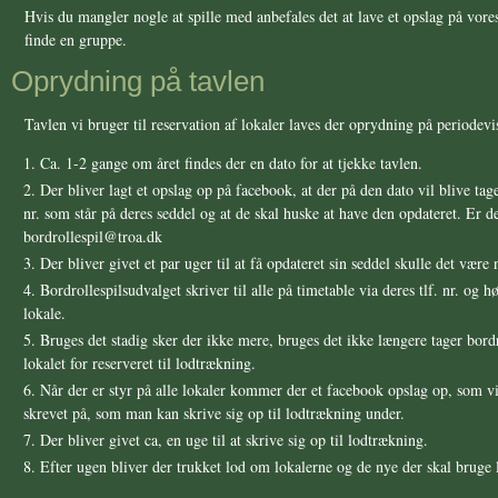
Hvis du mangler nogle at spille med anbefales det at lave et opslag på vor
finde en gruppe.
Oprydning på tavlen
Tavlen vi bruger til reservation af lokaler laves der oprydning på periodev
Ca. 1-2 gange om året findes der en dato for at tjekke tavlen.
Der bliver lagt et opslag op på facebook, at der på den dato vil blive taget
nr. som står på deres seddel og at de skal huske at have den opdateret. Er d
bordrollespil@troa.dk
Der bliver givet et par uger til at få opdateret sin seddel skulle det være
Bordrollespilsudvalget skriver til alle på timetable via deres tlf. nr. og
lokale.
Bruges det stadig sker der ikke mere, bruges det ikke længere tager bord
lokalet for reserveret til lodtrækning.
Når der er styr på alle lokaler kommer der et facebook opslag op, som vil
skrevet på, som man kan skrive sig op til lodtrækning under.
Der bliver givet ca, en uge til at skrive sig op til lodtrækning.
Efter ugen bliver der trukket lod om lokalerne og de nye der skal bruge 