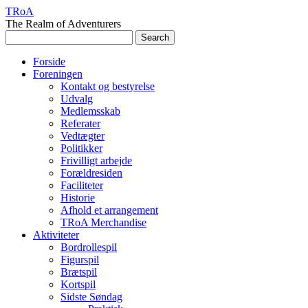
TRoA
The Realm of Adventurers
Forside
Foreningen
Kontakt og bestyrelse
Udvalg
Medlemsskab
Referater
Vedtægter
Politikker
Frivilligt arbejde
Forældresiden
Faciliteter
Historie
Afhold et arrangement
TRoA Merchandise
Aktiviteter
Bordrollespil
Figurspil
Brætspil
Kortspil
Sidste Søndag