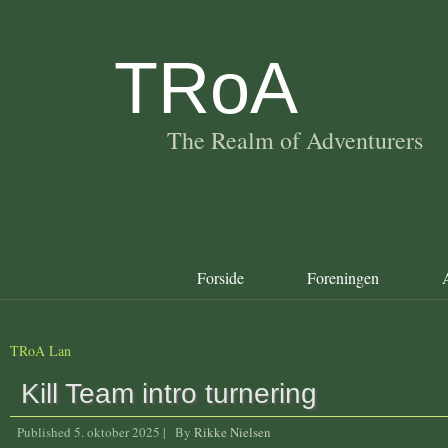
TRoA
The Realm of Adventurers
Forside
Foreningen
A
TRoA Lan
Kill Team intro turnering
Published
5. oktober 2025
|
By
Rikke Nielsen