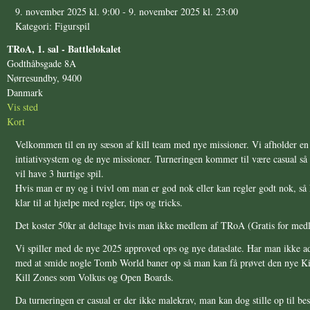
9. november 2025 kl. 9:00
-
9. november 2025 kl. 23:00
Kategori: Figurspil
TRoA, 1. sal - Battlelokalet
Godthåbsgade 8A
Nørresundby
,
9400
Danmark
Vis sted
TRoA,
Kort
1.
Velkommen til en ny sæson af kill team med nye missioner. Vi afholder en 
sal
intiativsystem og de nye missioner. Turneringen kommer til være casual så d
-
vil have 3 hurtige spil.
Battlelokalet
Hvis man er ny og i tvivl om man er god nok eller kan regler godt nok, så 
klar til at hjælpe med regler, tips og tricks.
Det koster 50kr at deltage hvis man ikke medlem af TRoA (Gratis for me
Vi spiller med de nye 2025 approved ops og nye dataslate. Har man ikke ad
med at smide nogle Tomb World baner op så man kan få prøvet den nye Kil
Kill Zones som Volkus og Open Boards.
Da turneringen er casual er der ikke malekrav, man kan dog stille op til be