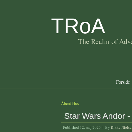
TRoA
The Realm of Adve
Forside
Åbent Hus
Star Wars Andor -
Published
12. maj 2025
|
By
Rikke Nielse