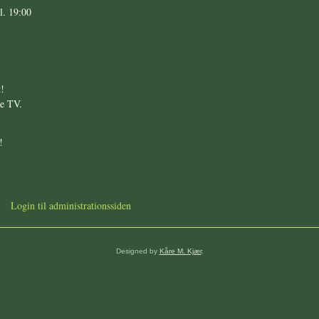
l. 19:00
t!
re TV.
!
Login til administrationssiden
Designed by
Kåre M. Kjær
.