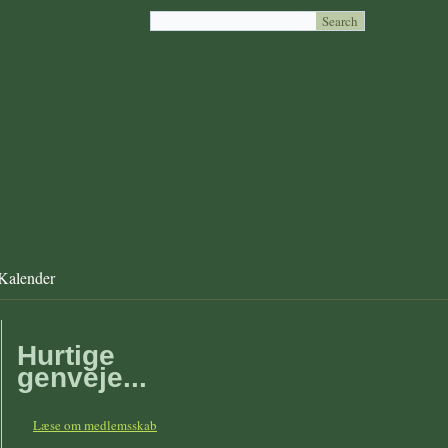
Kalender
Hurtige
genveje...
Læse om medlemsskab