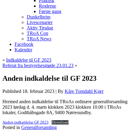
Praktisk
Reglerne
Første gang
Dunkelheim
Livescenarier
Aktiv Tirsdag
TRoA Con
TRoA News
Facebook
Kalender
«
Indkaldelse til GF 2023
Referat fra bestyrelsesmøde 23.01.23
»
Anden indkaldelse til GF 2023
Published
18. februar 2023
|
By
Kåre Torndahl Kjær
Hermed anden indkaldelse til TRoAs ordinære generalforsamling
2023 lørdag d. 4. marts klokken 2023 klokken 10.00 i TRoAs
lokaler, Godthåbsgade 8A, 9400 Nørresundby.
Anden indkaldelse GF 2023
Download
Posted in
Generalforsamling