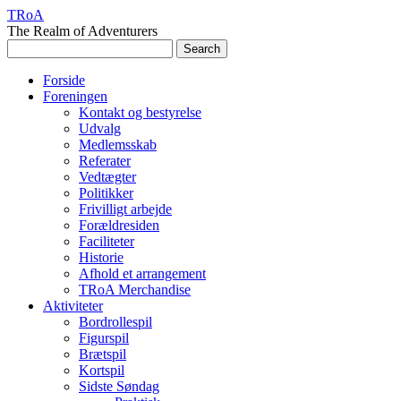
TRoA
The Realm of Adventurers
Forside
Foreningen
Kontakt og bestyrelse
Udvalg
Medlemsskab
Referater
Vedtægter
Politikker
Frivilligt arbejde
Forældresiden
Faciliteter
Historie
Afhold et arrangement
TRoA Merchandise
Aktiviteter
Bordrollespil
Figurspil
Brætspil
Kortspil
Sidste Søndag