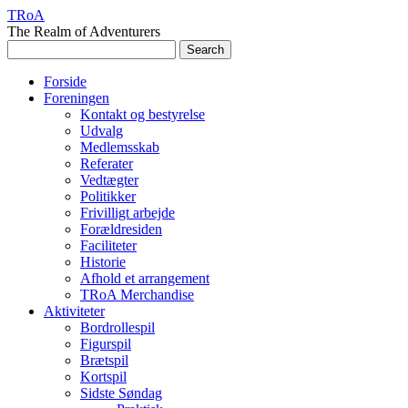
TRoA
The Realm of Adventurers
Forside
Foreningen
Kontakt og bestyrelse
Udvalg
Medlemsskab
Referater
Vedtægter
Politikker
Frivilligt arbejde
Forældresiden
Faciliteter
Historie
Afhold et arrangement
TRoA Merchandise
Aktiviteter
Bordrollespil
Figurspil
Brætspil
Kortspil
Sidste Søndag