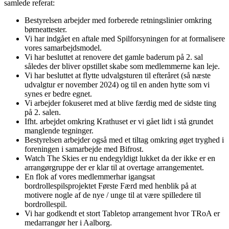
samlede referat:
Bestyrelsen arbejder med forberede retningslinier omkring
børneattester.
Vi har indgået en aftale med Spilforsyningen for at formalisere
vores samarbejdsmodel.
Vi har besluttet at renovere det gamle baderum på 2. sal
således der bliver opstillet skabe som medlemmerne kan leje.
Vi har besluttet at flytte udvalgsturen til efteråret (så næste
udvalgtur er november 2024) og til en anden hytte som vi
synes er bedre egnet.
Vi arbejder fokuseret med at blive færdig med de sidste ting
på 2. salen.
Ifht. arbejdet omkring Krathuset er vi gået lidt i stå grundet
manglende tegninger.
Bestyrelsen arbejder også med et tiltag omkring øget tryghed i
foreningen i samarbejde med Bifrost.
Watch The Skies er nu endegyldigt lukket da der ikke er en
arrangørgruppe der er klar til at overtage arrangementet.
En flok af vores medlemmerhar igangsat
bordrollespilsprojektet Første Færd med henblik på at
motivere nogle af de nye / unge til at være spilledere til
bordrollespil.
Vi har godkendt et stort Tabletop arrangement hvor TRoA er
medarrangør her i Aalborg.